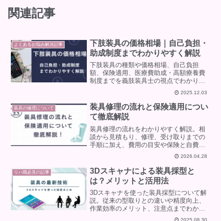
関連記事
下肢装具の価格相場｜自己負担・
よくあるお悩み解決記事
助成制度までわかりやすく解説
下肢装具の種類や価格相場、自己負担
額、保険適用、医療費助成・高額療養費
制度までを義肢装具士の視点でわかりや
すく解説。初めて装具を作る方にも安心
2025.12.03
の内容です。
装具修理の流れと保険適用につい
装具の修理について
て徹底解説
装具修理の流れをわかりやすく解説。相
談から見積もり、修理、受け取りまでの
手順に加え、費用の目安や保険と自費の
違い、よくあるQ&Aもまとめています。
2026.04.28
3Dスキャナによる装具採型と
リハ職必見の記事
は？メリットと活用法
3Dスキャナを使った装具採型について解
説。従来の型取りとの違いや精度向上、
作業効率のメリット、注意点までわかり
やすくまとめています。
2025.08.30