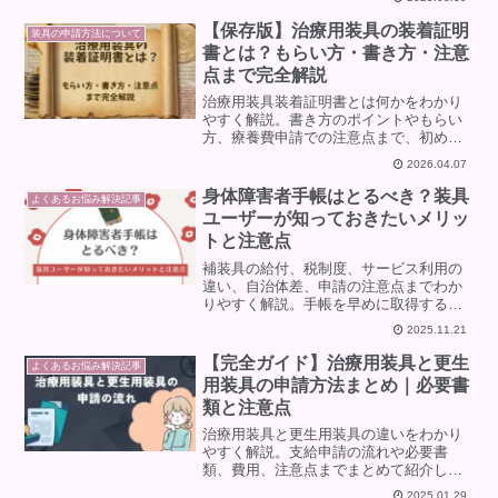
【保存版】治療用装具の装着証明
装具の申請方法について
書とは？もらい方・書き方・注意
点まで完全解説
治療用装具装着証明書とは何かをわかり
やすく解説。書き方のポイントやもらい
方、療養費申請での注意点まで、初めて
の方でも迷わないように現場目線で詳し
2026.04.07
く説明します。
身体障害者手帳はとるべき？装具
よくあるお悩み解決記事
ユーザーが知っておきたいメリッ
トと注意点
補装具の給付、税制度、サービス利用の
違い、自治体差、申請の注意点までわか
りやすく解説。手帳を早めに取得するメ
リットや、よくある誤解もスッキリ整理
2025.11.21
した実用的なガイド。
【完全ガイド】治療用装具と更生
よくあるお悩み解決記事
用装具の申請方法まとめ｜必要書
類と注意点
治療用装具と更生用装具の違いをわかり
やすく解説。支給申請の流れや必要書
類、費用、注意点までまとめて紹介しま
す。初めて装具を作る方や申請で迷って
2025.01.29