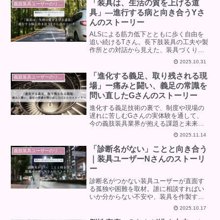
「装具は、生活の質を上げる道
義肢装具ユーザーのリアルストーリー
具」―進行する病と向き合うYさ
んのストーリー
ALSによる筋力低下とともに歩く自由を
追い続けるTさん。長下肢装具の工夫や製
作所との対話から見えた、装具づくりと
生活の質の関係を紹介します。提案
2025.10.31
②（装具作製・意思疎通を重視）
「進化する義足、取り残される現
義肢装具ユーザーのリアルストーリー
場」ー痛みと闘い、義足の常識を
問い直したGさんのストーリー
進化する義足技術の裏で、制度や現場の
遅れに苦しむGさんの実体験を通して、
今の義肢装具業界が抱える課題と未来へ
のヒントを描く記事。
2025.11.14
「診断名がない」ことと向き合う
義肢装具ユーザーのリアルストーリー
｜装具ユーザーNさんのストーリ
ー
診断名がつかない装具ユーザーが直面す
る孤独や困難を取材。誰に相談すればい
いか分からない不安や、装具を作製する
うえでの困難と乗り越え方を考えます。
2025.10.17