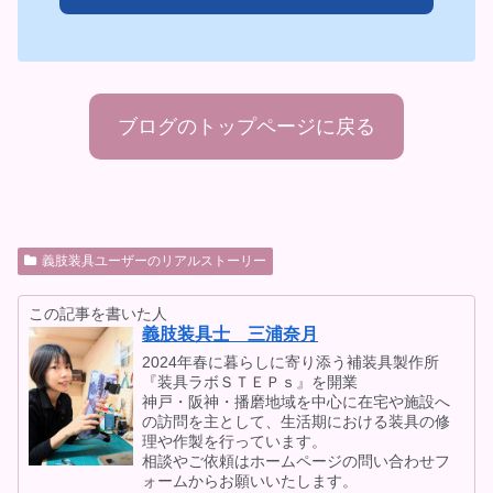
ブログのトップページに戻る
義肢装具ユーザーのリアルストーリー
この記事を書いた人
義肢装具士 三浦奈月
2024年春に暮らしに寄り添う補装具製作所
『装具ラボＳＴＥＰｓ』を開業
神戸・阪神・播磨地域を中心に在宅や施設へ
の訪問を主として、生活期における装具の修
理や作製を行っています。
相談やご依頼はホームページの問い合わせフ
ォームからお願いいたします。