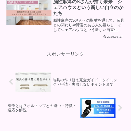
脳性麻痺のSさんが描く未来 シ
義肢装具ユーザーのリアルストーリー
ェアハウスという新しい自立のか
たち
脳性麻痺のSさんへの取材を通して、装具
との関わりや障害のある人の暮らし、そ
してシェアハウスという新しい自立生活
の可能性を紹介します。親元を離れて地
2026.03.17
域で暮らすことの難しさと、その一歩を
踏み出す思いに迫ります。
スポンサーリンク
装具の作り替え完全ガイド｜タイミン
グ・申請・失敗しないポイントまで
SPSとは？オルトップとの違い・特徴・
適応を解説