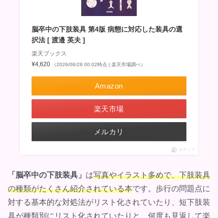
脳卒中の下肢装具 第4版 病態に対応した装具の選
択法 [ 渡邉 英夫 ]
楽天ブックス
¥4,620
（2026/06/28 00:02時点 | 楽天市場調べ）
Amazon
楽天市場
メルカリ
ポチップ
「脳卒中の下肢装具」
は
写真やイラスト多めで、下肢装具
の種類がたくさん紹介されている本
です。歩行の問題点に
対する基本的な対処法がリスト化されていたり、短下肢装
具が種類別にリスト化されていたりと、何度も見返して楽