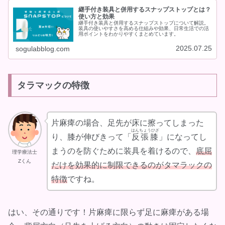
継手付き装具と併用するスナップストップとは？
使い方と効果
継手付き装具と併用するスナップストップについて解説。
装具の使いやすさを高める仕組みや効果、日常生活での活
用ポイントをわかりやすくまとめています。
2025.07.25
sogulabblog.com
タラマックの特徴
片麻痺の場合、足先が床に擦ってしまった
はんちょうひざ
り、膝が伸びきって「
反張膝
」になってし
まうのを防ぐために装具を着けるので、
底屈
理学療法士
Zくん
だけを効果的に制限できるのがタマラックの
特徴
ですね。
はい、その通りです！片麻痺に限らず足に麻痺がある場